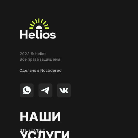
2023 © Helios
Все права защищены
Сделано в Nocodered
НАШИ
BTL / EVENT
УСЛУГИ